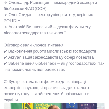
🔹 Олександр Рєвнівцев — міжнародний експерт з
біобезпеки ФАО (ООН)
🔹 Олег Скидан — ректор університету, керівник
POLIDIH
🔹 Анатолій Вишневський — декан факультету
лісового господарства та екології
Обговорювали ключові питання:
✔️ Відновлення роботи мисливських господарств
✔️ Актуалізація законодавства у сфері ловецтва
✔️ Забезпечення біобезпеки — як у господарствах, так
і на промислових підприємствах
🤝 Зустріч стала платформою для співпраці
експертів, науковців і практиків задля сталого
розвитку галузі та збереження біорізноманіття
України.