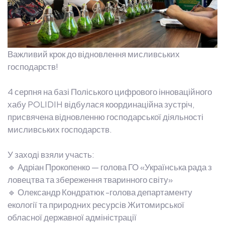
Важливий крок до відновлення мисливських
господарств!
4 серпня на базі Поліського цифрового інноваційного
хабу POLIDIH відбулася координаційна зустріч,
присвячена відновленню господарської діяльності
мисливських господарств.
У заході взяли участь:
🔹 Адріан Прокопенко — голова ГО «Українська рада з
ловецтва та збереження тваринного світу»
🔹 Олександр Кондратюк -голова департаменту
екології та природних ресурсів Житомирської
обласної державної адміністрації