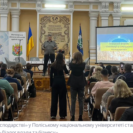
господарстві» у Поліському національному університеті 
Діалог влади та бізнесу».