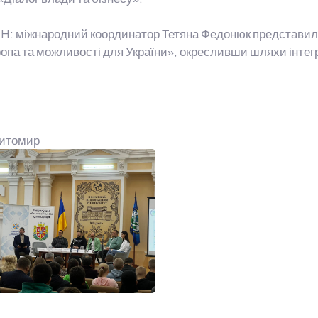
H: міжнародний координатор Тетяна Федонюк представил
опа та можливості для України», окресливши шляхи інтегра
Житомир