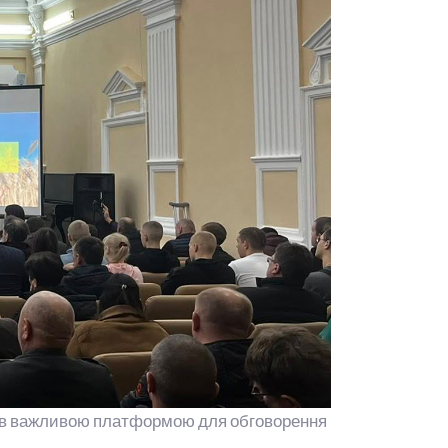
став важливою платформою для обговорення