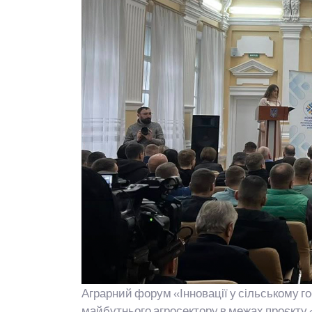
Аграрний форум «Інновації у сільському 
майбутнього агросектору в межах проєкту «