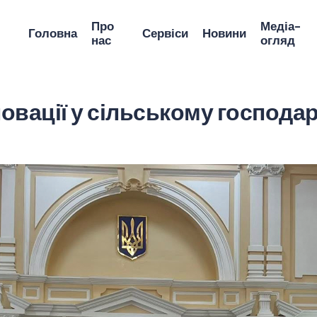
Про
Медіа-
Головна
Сервіси
Новини
нас
огляд
овації у сільському господа