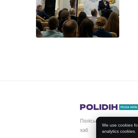
Поліський інноваційний
We use cookies for
хаб
analytics cookies.