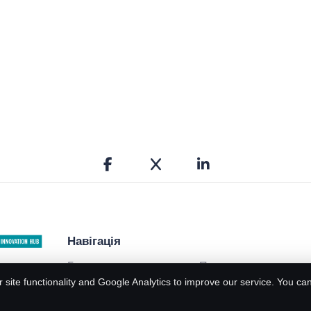
Навігація
Головна
Про нас
 цифровий
 site functionality and Google Analytics to improve our service. You ca
Контакти
Сервіси